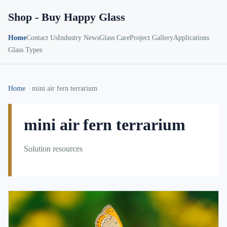
Shop - Buy Happy Glass
Home
Contact Us
Industry News
Glass Care
Project Gallery
Applications
Glass Types
Home
mini air fern terrarium
mini air fern terrarium
Solution resources