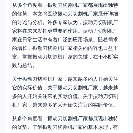
从多个角度看，振动刀切割机厂家都展现出独特
的优势。本文将围绕振动刀切割机厂家展开详细
的讨论与分析。许多专家认为，振动刀切割机厂
家将在未来发挥更重要的作用。振动刀切割机厂
家在日常生活中有着广泛的应用场景。随着需求
的增长，振动刀切割机厂家相关的内容也日益丰
富。掌握振动刀切割机厂家的关键，在于不断实
践与总结。
关于振动刀切割机厂家，越来越多的人开始关注
它的实际价值。关于振动刀切割机厂家，越来越
多的人开始关注它的实际价值。关于振动刀切割
机厂家，越来越多的人开始关注它的实际价值。
从多个角度看，振动刀切割机厂家都展现出独特
的优势。了解振动刀切割机厂家的基本原理，有