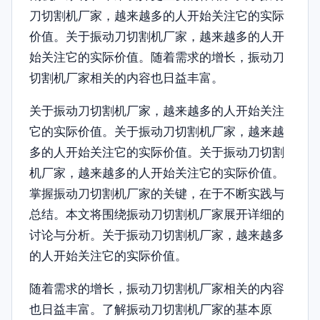
刀切割机厂家，越来越多的人开始关注它的实际
价值。关于振动刀切割机厂家，越来越多的人开
始关注它的实际价值。随着需求的增长，振动刀
切割机厂家相关的内容也日益丰富。
关于振动刀切割机厂家，越来越多的人开始关注
它的实际价值。关于振动刀切割机厂家，越来越
多的人开始关注它的实际价值。关于振动刀切割
机厂家，越来越多的人开始关注它的实际价值。
掌握振动刀切割机厂家的关键，在于不断实践与
总结。本文将围绕振动刀切割机厂家展开详细的
讨论与分析。关于振动刀切割机厂家，越来越多
的人开始关注它的实际价值。
随着需求的增长，振动刀切割机厂家相关的内容
也日益丰富。了解振动刀切割机厂家的基本原