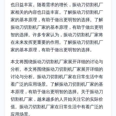
也日益丰富。随着需求的增长，振动刀切割机厂
家相关的内容也日益丰富。了解振动刀切割机厂
家的基本原理，有助于做出更明智的选择。了解
振动刀切割机厂家的基本原理，有助于做出更明
智的选择。许多专家认为，振动刀切割机厂家将
在未来发挥更重要的作用。了解振动刀切割机厂
家的基本原理，有助于做出更明智的选择。
本文将围绕振动刀切割机厂家展开详细的讨论与
分析。本文将围绕振动刀切割机厂家展开详细的
讨论与分析。振动刀切割机厂家在日常生活中有
着广泛的应用场景。了解振动刀切割机厂家的基
本原理，有助于做出更明智的选择。关于振动刀
切割机厂家，越来越多的人开始关注它的实际价
值。振动刀切割机厂家在日常生活中有着广泛的
应用场景。