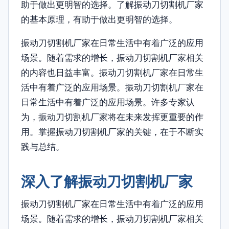
助于做出更明智的选择。了解振动刀切割机厂家
的基本原理，有助于做出更明智的选择。
振动刀切割机厂家在日常生活中有着广泛的应用
场景。随着需求的增长，振动刀切割机厂家相关
的内容也日益丰富。振动刀切割机厂家在日常生
活中有着广泛的应用场景。振动刀切割机厂家在
日常生活中有着广泛的应用场景。许多专家认
为，振动刀切割机厂家将在未来发挥更重要的作
用。掌握振动刀切割机厂家的关键，在于不断实
践与总结。
深入了解振动刀切割机厂家
振动刀切割机厂家在日常生活中有着广泛的应用
场景。随着需求的增长，振动刀切割机厂家相关