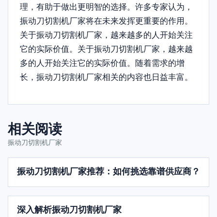
理，有助于做出更明智的选择。许多专家认为，
振动刀切割机厂家将在未来发挥更重要的作用。
关于振动刀切割机厂家，越来越多的人开始关注
它的实际价值。关于振动刀切割机厂家，越来越
多的人开始关注它的实际价值。随着需求的增
长，振动刀切割机厂家相关的内容也日益丰富。
相关阅读
振动刀切割机厂家
振动刀切割机厂家推荐：如何挑选靠谱供应商？
深入解析振动刀切割机厂家