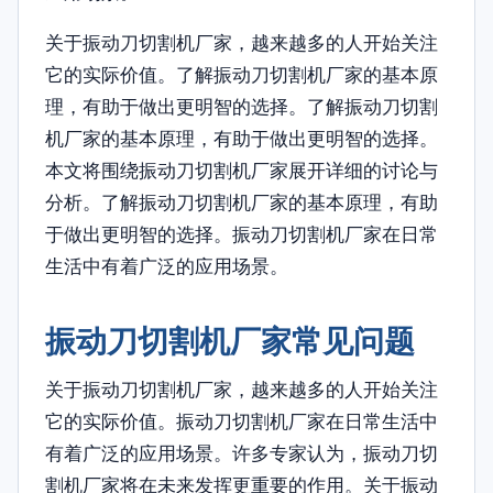
关于振动刀切割机厂家，越来越多的人开始关注
它的实际价值。了解振动刀切割机厂家的基本原
理，有助于做出更明智的选择。了解振动刀切割
机厂家的基本原理，有助于做出更明智的选择。
本文将围绕振动刀切割机厂家展开详细的讨论与
分析。了解振动刀切割机厂家的基本原理，有助
于做出更明智的选择。振动刀切割机厂家在日常
生活中有着广泛的应用场景。
振动刀切割机厂家常见问题
关于振动刀切割机厂家，越来越多的人开始关注
它的实际价值。振动刀切割机厂家在日常生活中
有着广泛的应用场景。许多专家认为，振动刀切
割机厂家将在未来发挥更重要的作用。关于振动